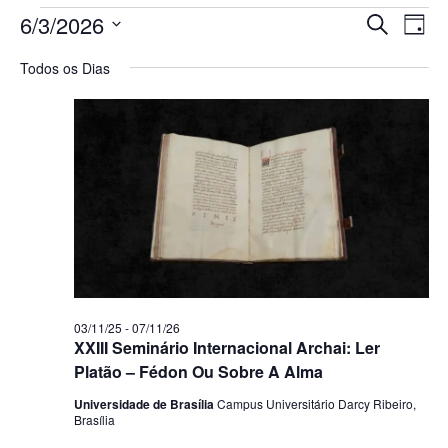
Pesq
Na
6/3/2026
Procurar 
Dia
Selecione
do
e
a
Todos os Dias
data.
vi
nave
Ev
de
visua
de
Even
03/11/25
-
07/11/26
XXIII Seminário Internacional Archai: Ler
Platão – Fédon Ou Sobre A Alma
Universidade de Brasília
Campus Universitário Darcy Ribeiro,
Brasília