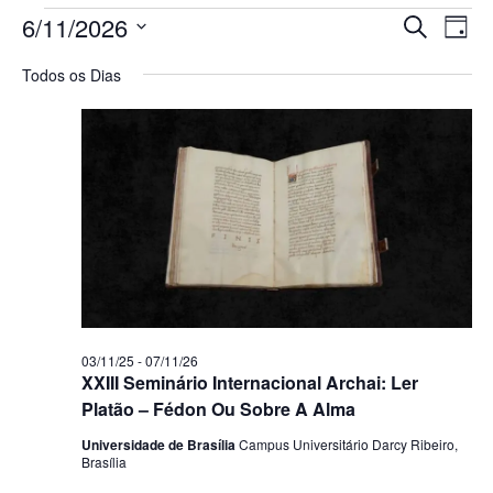
Pesq
Na
6/11/2026
Procurar 
Dia
Selecione
do
e
a
Todos os Dias
data.
vi
nave
Ev
de
visua
de
Even
03/11/25
-
07/11/26
XXIII Seminário Internacional Archai: Ler
Platão – Fédon Ou Sobre A Alma
Universidade de Brasília
Campus Universitário Darcy Ribeiro,
Brasília