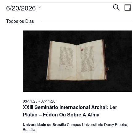
Pesq
Na
6/20/2026
Procurar 
Dia
Selecione
do
e
a
Todos os Dias
data.
vi
nave
Ev
de
visua
de
Even
03/11/25
-
07/11/26
XXIII Seminário Internacional Archai: Ler
Platão – Fédon Ou Sobre A Alma
Universidade de Brasília
Campus Universitário Darcy Ribeiro,
Brasília