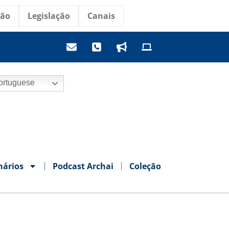
ção
Legislação
Canais
rtuguese
nários
Podcast Archai
Coleção