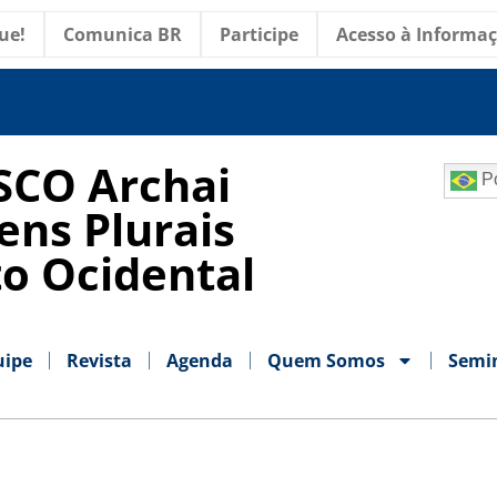
ue!
Comunica BR
Participe
Acesso à Informa
SCO Archai
Po
ens Plurais
o Ocidental
uipe
Revista
Agenda
Quem Somos
Semi