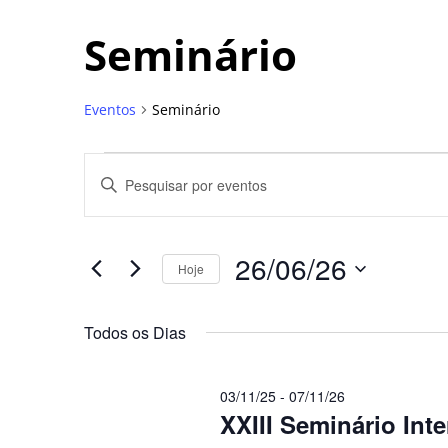
Seminário
Eventos
Seminário
Pesquisa
Digite
a
e
palavra-
chave.
navegação
Pesquisa
Eventos
26/06/26
pela
Hoje
de
palavra-
Selecione
chave.
a
visuais
data.
Todos os Dias
de
Eventos
03/11/25
-
07/11/26
XXIII Seminário Inte