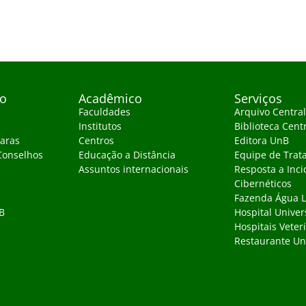
vo
Acadêmico
Serviços
Faculdades
Arquivo Central
Institutos
Biblioteca Cent
aras
Centros
Editora UnB
Conselhos
Educação a Distância
Equipe de Trat
Assuntos internacionais
Resposta a Inci
Cibernéticos
Fazenda Água 
B
Hospital Univer
Hospitais Veter
Restaurante Uni