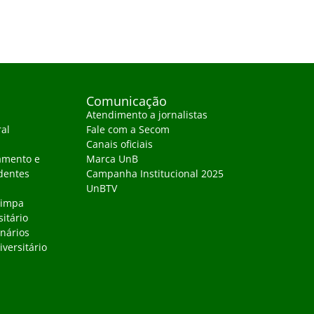
Comunicação
Atendimento a jornalistas
ral
Fale com a Secom
Canais oficiais
amento e
Marca UnB
dentes
Campanha Institucional 2025
UnBTV
Limpa
sitário
inários
versitário