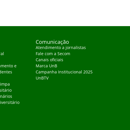
Comunicação
Atendimento a jornalistas
ral
Fale com a Secom
Canais oficiais
amento e
Marca UnB
dentes
Campanha Institucional 2025
UnBTV
Limpa
sitário
inários
versitário