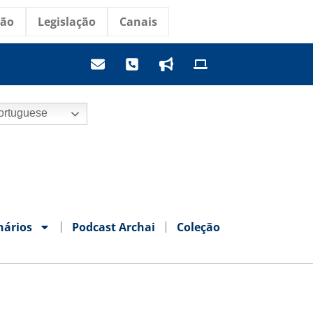
ção
Legislação
Canais
rtuguese
nários
Podcast Archai
Coleção