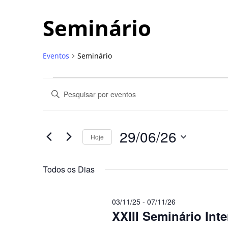
Seminário
Eventos
Seminário
Pesquisa
Digite
a
e
palavra-
chave.
navegação
Pesquisa
Eventos
29/06/26
pela
Hoje
de
palavra-
Selecione
chave.
a
visuais
data.
Todos os Dias
de
Eventos
03/11/25
-
07/11/26
XXIII Seminário Inte