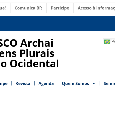
ue!
Comunica BR
Participe
Acesso à Informa
SCO Archai
Po
ens Plurais
o Ocidental
uipe
Revista
Agenda
Quem Somos
Semi