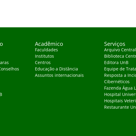
vo
Acadêmico
Serviços
Faculdades
Arquivo Central
Institutos
Biblioteca Cent
aras
Centros
Editora UnB
Conselhos
Educação a Distância
Equipe de Trat
Assuntos internacionais
Resposta a Inci
Cibernéticos
Fazenda Água 
B
Hospital Univer
Hospitais Veter
Restaurante Uni