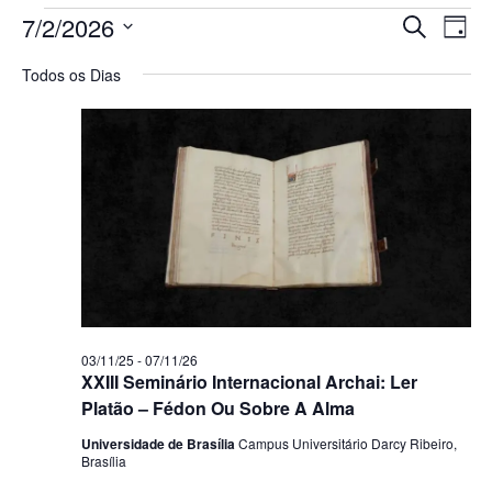
Pesq
Na
7/2/2026
Procurar 
Dia
Selecione
do
e
a
Todos os Dias
data.
vi
nave
Ev
de
visua
de
Even
03/11/25
-
07/11/26
XXIII Seminário Internacional Archai: Ler
Platão – Fédon Ou Sobre A Alma
Universidade de Brasília
Campus Universitário Darcy Ribeiro,
Brasília