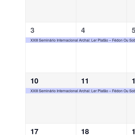
1
1
3
4
evento,
evento,
e
XXIII Seminário Internacional Archai: Ler Platão – Fédon Ou S
1
1
10
11
evento,
evento,
e
XXIII Seminário Internacional Archai: Ler Platão – Fédon Ou S
1
1
17
18