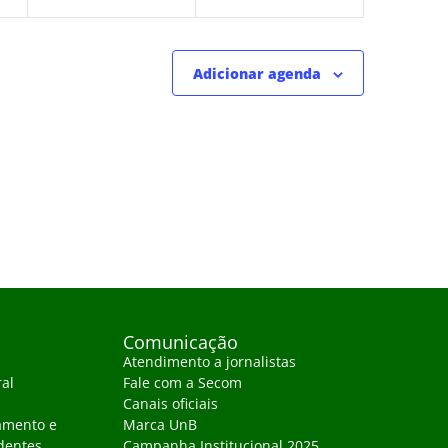
Adicionar agenda
Comunicação
Atendimento a jornalistas
ral
Fale com a Secom
Canais oficiais
amento e
Marca UnB
dentes
Campanha Institucional 2025