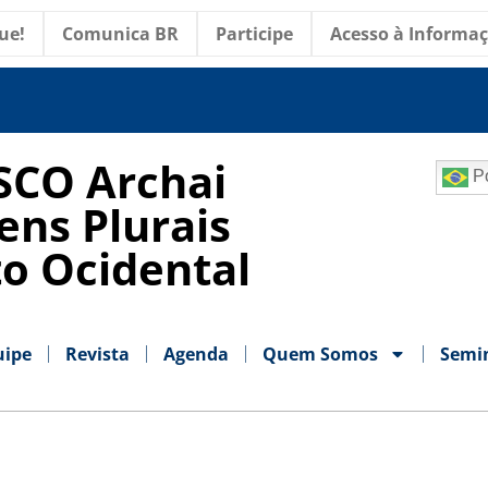
ue!
Comunica BR
Participe
Acesso à Informa
SCO Archai
Po
ens Plurais
o Ocidental
uipe
Revista
Agenda
Quem Somos
Semi