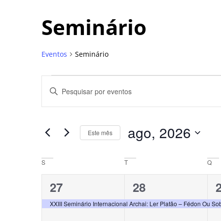
Seminário
Eventos
Seminário
Pesquisa
Digite
a
e
palavra-
chave.
navegação
Pesquisa
Eventos
ago, 2026
pela
Este mês
de
palavra-
Selecione
chave.
a
visuais
Calendárior
data.
S
T
Q
de
de
1
1
27
28
Eventos
Eventos
evento,
evento,
e
XXIII Seminário Internacional Archai: Ler Platão – Fédon Ou S