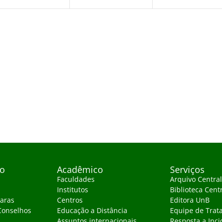
vo
Acadêmico
Serviços
Faculdades
Arquivo Central
Institutos
Biblioteca Cent
aras
Centros
Editora UnB
Conselhos
Educação a Distância
Equipe de Trat
Assuntos internacionais
Resposta a Inci