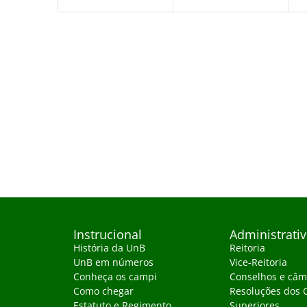
Instrucional
Administrati
História da UnB
Reitoria
UnB em números
Vice-Reitoria
Conheça os campi
Conselhos e câm
Como chegar
Resoluções dos 
Estatuto e Regimento
Superiores