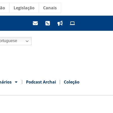
ção
Legislação
Canais
rtuguese
nários
Podcast Archai
Coleção