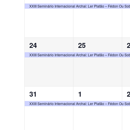
evento,
evento,
e
XXIII Seminário Internacional Archai: Ler Platão – Fédon Ou S
1
1
24
25
evento,
evento,
e
XXIII Seminário Internacional Archai: Ler Platão – Fédon Ou S
1
1
31
1
evento,
evento,
e
XXIII Seminário Internacional Archai: Ler Platão – Fédon Ou S