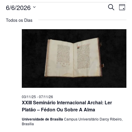
Pesq
Na
6/6/2026
Procurar 
Dia
Selecione
do
e
a
Todos os Dias
data.
vi
nave
Ev
de
visua
de
Even
03/11/25
-
07/11/26
XXIII Seminário Internacional Archai: Ler
Platão – Fédon Ou Sobre A Alma
Universidade de Brasília
Campus Universitário Darcy Ribeiro,
Brasília