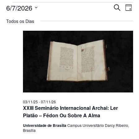
Pesq
Na
6/7/2026
Procurar 
Dia
Selecione
do
e
a
Todos os Dias
data.
vi
nave
Ev
de
visua
de
Even
03/11/25
-
07/11/26
XXIII Seminário Internacional Archai: Ler
Platão – Fédon Ou Sobre A Alma
Universidade de Brasília
Campus Universitário Darcy Ribeiro,
Brasília