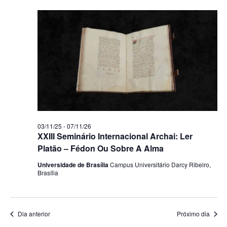
data.
vi
nave
Ev
de
visua
de
Even
03/11/25
-
07/11/26
XXIII Seminário Internacional Archai: Ler
Platão – Fédon Ou Sobre A Alma
Universidade de Brasília
Campus Universitário Darcy Ribeiro,
Brasília
Dia anterior
Próximo dia