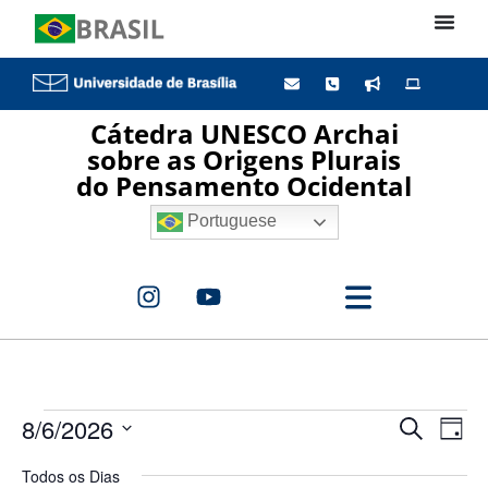
Cátedra UNESCO Archai
sobre as Origens Plurais
do Pensamento Ocidental
Portuguese
Pesq
Na
8/6/2026
Procurar 
Dia
Selecione
do
e
a
Todos os Dias