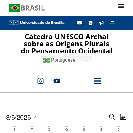
Cátedra UNESCO Archai
sobre as Origens Plurais
do Pensamento Ocidental
Portuguese
Pesq
Na
8/6/2026
Procurar 
Mês
Selecione
do
e
a
Calendárior
S
T
Q
Q
S
S
D